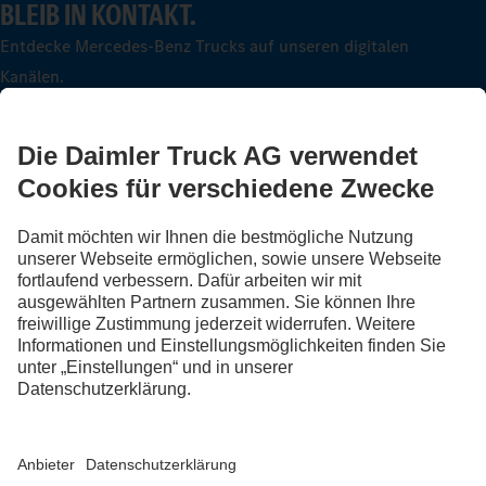
BLEIB IN KONTAKT.
Entdecke Mercedes-Benz Trucks auf unseren digitalen
Kanälen.
FOLLOW THE ROADSTARS.
Tausche jetzt Erfahrungen mit anderen Truckerinnen und
Truckern aus.
Steig ein