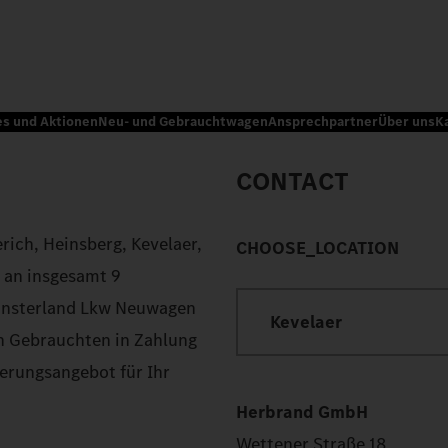
es und Aktionen
Neu- und Gebrauchtwagen
Ansprechpartner
Über uns
K
CONTACT
ich, Heinsberg, Kevelaer,
CHOOSE_LOCATION
n an insgesamt 9
ünsterland Lkw Neuwagen
Kevelaer
n Gebrauchten in Zahlung
ierungsangebot für Ihr
Herbrand GmbH
Wettener Straße 18