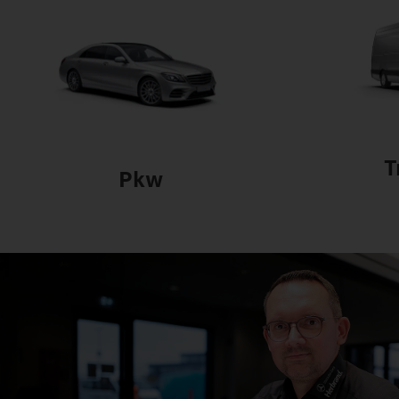
T
Pkw