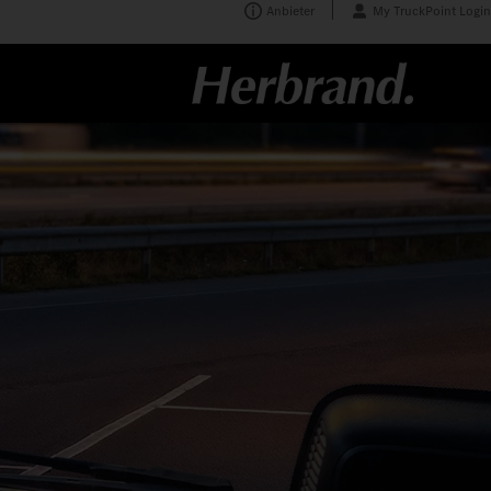
Anbieter
My TruckPoint Login